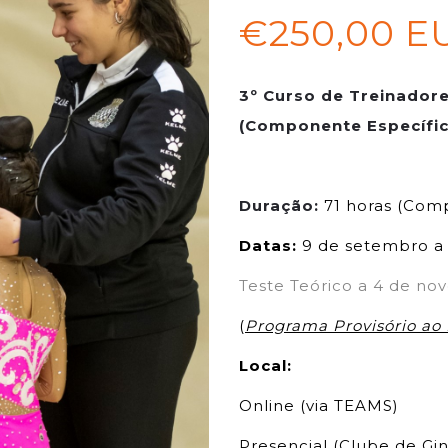
€250,00 E
3º Curso de Treinadore
(Componente Específic
Duração:
71 horas (Com
Datas:
9 de setembro a
Teste Teórico a 4 de no
(
Programa Provisório ao 
Local:
Online (via TEAMS)
Presencial (Clube de Gi