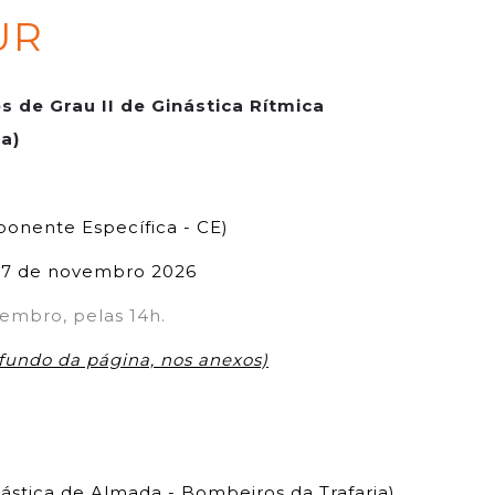
UR
s de Grau II de Ginástica Rítmica
a)
ponente Específica - CE)
 7 de novembro 2026
vembro, pelas 14h.
fundo da página, nos anexos)
nástica de Almada - Bombeiros da Trafaria)